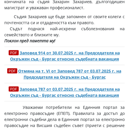
кончината на съдия Захарин Захариев, дългогодишен
магистрат и уважаван професионалист.
Съдия Захариев ще бъде запомнен от своите колеги с
почтеността си и отдадеността към правото.
Съдът поднася най-искрени съболезнования на
семейството и близките му.
Поклон пред паметта му!
Заповед 914 от 30.07.2025 г. на Председателя на
Окръжен съд - Бургас относно съдебната ваканция
Отмяна на т. VI от Заповед 787 от 03.07.2025 г. на
Председателя на Окръжен съд - Бургас
Заповед 787 от 03.07.2025 г. на Председателя на
Окръжен съд - Бургас относно съдебната ваканция
Уважаеми потребители на Единния портал за
електронно правосъдие (ЕПЕП), Правилата за достъп до
електронни съдебни дела в Единния портал за електронно
правосъдие на Висшия съдебен съвет (приети с решение