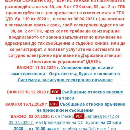
ВАЖНО! ОКРЪЖЕН СЪД - БУРГАС УКАЗВА на посочените в
разпоредбата на чл. 50, ал. 5 от ГПК и чл. 52, ал. 2 от ГПК
правни субекти с цел прилагане на измененията в ГПК
(ДВ, бр. 110 от 2020 г., в сила от 30.06.2021 г.) да посочат
в оптимално кратък срок, свой електронен адрес по чл.
38, ал. 2 от ГПК, чрез които трябва да се извършва
предписаното от закона задължително връчване на
адресирани до тях съобщения и съдебни книжа, или да
се регистрират и ползват услугите на системата за
сигурно електронно връчване на Държавна агенция
„Електронно управление“ (ДАЕУ).
ВАЖНО! 11.01.2020 г.
Уведомление до всички
заинтересовани - Окръжен съд Бургас е включен в
Системата за
сигурно електронно връчване
ВАЖНО! 16.12.2020 г.
Съобщение
относно внасяне
на такси
ВАЖНО! 16.12.2020 г.
Съобщение
относно връчване
на призовки и съобщения
ВАЖНО! 03.07.2020 г.
Съгласно
Заповед №712 от
03.07.2020 г.
на Председателя на ОС- Бургас
н
а 22 юли
2020 г. от 10.00
часа
в съдебна зала №2, етаж 1 на