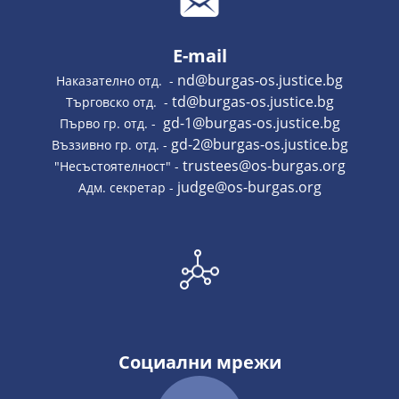
E-mail
nd@burgas-os.justice.bg
Наказателно отд. -
td@burgas-os.justice.bg
Търговско отд. -
gd-1@burgas-os.justice.bg
Първо гр. отд. -
gd-2@burgas-os.justice.bg
Въззивно гр. отд. -
trustees@os-burgas.org
"Несъстоятелност" -
judge@os-burgas.org
Адм. секретар -
Социални мрежи