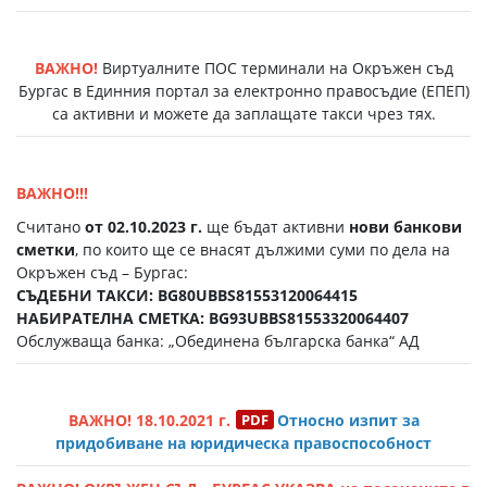
ВАЖНО!
Виртуалните ПОС терминали на Окръжен съд
Бургас в Единния портал за електронно правосъдие (EПЕП)
са активни и можете да заплащате такси чрез тях.
ВАЖНО!!!
Считано
от 02.10.2023 г.
ще бъдат активни
нови банкови
сметки
, по които ще се внасят дължими суми по дела на
Окръжен съд – Бургас:
СЪДЕБНИ ТАКСИ: BG80UBBS81553120064415
НАБИРАТЕЛНА СМЕТКА: BG93UBBS81553320064407
Обслужваща банка: „Обединена българска банка“ АД
ВАЖНО! 18.10.2021 г.
Относно изпит за
придобиване на юридическа правоспособност