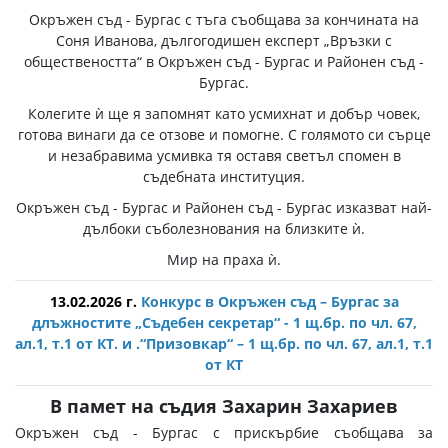
Окръжен съд - Бургас с тъга съобщава за кончината на
Соня Иванова, дългогодишен експерт „Връзки с
обществеността“ в Окръжен съд - Бургас и Районен съд -
Бургас.
Колегите ѝ ще я запомнят като усмихнат и добър човек,
готова винаги да се отзове и помогне. С голямото си сърце
и незабравима усмивка тя оставя светъл спомен в
съдебната институция.
Окръжен съд - Бургас и Районен съд - Бургас изказват най-
дълбоки съболезнования на близките ѝ.
Мир на праха ѝ.
13.02.2026 г.
Конкурс в Окръжен съд – Бургас за
длъжностите „Съдебен секретар“ - 1 щ.бр. по чл. 67,
ал.1, т.1 от КТ. и .“Призовкар“ – 1 щ.бр. по чл. 67, ал.1, т.1
от КТ
В памет на съдия Захарин Захариев
Окръжен съд - Бургас с прискърбие съобщава за