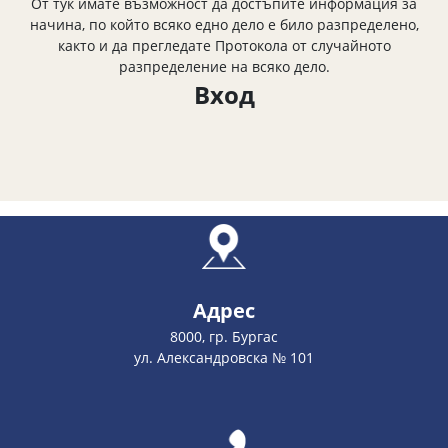
От тук имате възможност да достъпите информация за
начина, по който всяко едно дело е било разпределено,
както и да прегледате Протокола от случайното
разпределение на всяко дело.
Вход
Адрес
8000, гр. Бургас
ул. Александровска № 101