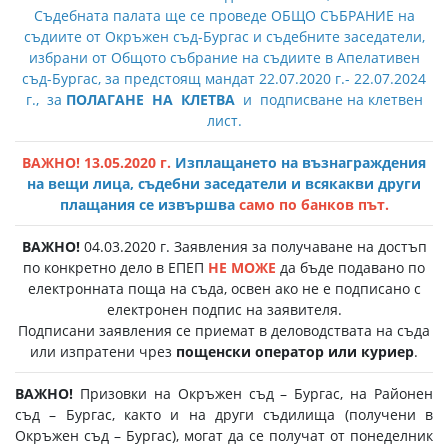
Съдебната палата ще се проведе ОБЩО СЪБРАНИЕ на
съдиите от Окръжен съд-Бургас и съдебните заседатели,
избрани от Общото събрание на съдиите в Апелативен
съд-Бургас, за предстоящ мандат 22.07.2020 г.- 22.07.2024
г., за
ПОЛАГАНЕ НА КЛЕТВА
и подписване на клетвен
лист.
ВАЖНО! 13.05.2020 г.
Изплащането на възнаграждения
на вещи лица, съдебни заседатели и всякакви други
плащания се извършва
само по банков път.
ВАЖНО!
04.03.2020 г. Заявления за получаване на достъп
по конкретно дело в ЕПЕП
НЕ МОЖЕ
да бъде подавано по
електронната поща на съда, освен ако не е подписано с
електронен подпис на заявителя.
Подписани заявления се приемат в деловодствата на съда
или изпратени чрез
пощенски оператор или куриер
.
ВАЖНО!
Призовки на Окръжен съд – Бургас, на Районен
съд – Бургас, както и на други съдилища (получени в
Окръжен съд – Бургас), могат да се получат от понеделник