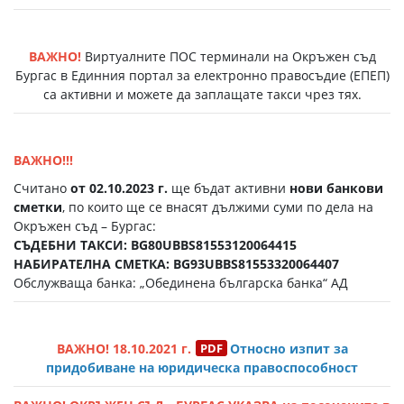
ВАЖНО!
Виртуалните ПОС терминали на Окръжен съд
Бургас в Единния портал за електронно правосъдие (EПЕП)
са активни и можете да заплащате такси чрез тях.
ВАЖНО!!!
Считано
от 02.10.2023 г.
ще бъдат активни
нови банкови
сметки
, по които ще се внасят дължими суми по дела на
Окръжен съд – Бургас:
СЪДЕБНИ ТАКСИ: BG80UBBS81553120064415
НАБИРАТЕЛНА СМЕТКА: BG93UBBS81553320064407
Обслужваща банка: „Обединена българска банка“ АД
ВАЖНО! 18.10.2021 г.
Относно изпит за
придобиване на юридическа правоспособност