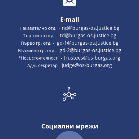
E-mail
nd@burgas-os.justice.bg
Наказателно отд. -
td@burgas-os.justice.bg
Търговско отд. -
gd-1@burgas-os.justice.bg
Първо гр. отд. -
gd-2@burgas-os.justice.bg
Въззивно гр. отд. -
trustees@os-burgas.org
"Несъстоятелност" -
judge@os-burgas.org
Адм. секретар -
Социални мрежи