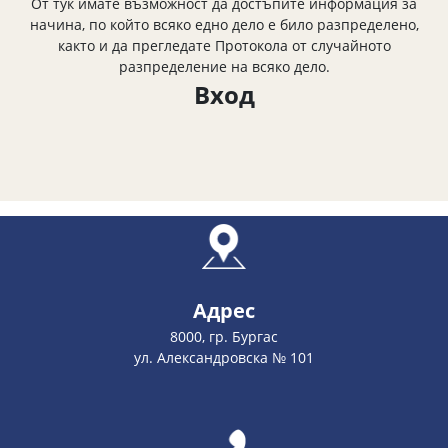
От тук имате възможност да достъпите информация за
начина, по който всяко едно дело е било разпределено,
както и да прегледате Протокола от случайното
разпределение на всяко дело.
Вход
Адрес
8000, гр. Бургас
ул. Александровска № 101