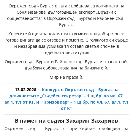
Окръжен съд - Бургас с тъга съобщава за кончината на
Соня Иванова, дългогодишен експерт „Връзки с
обществеността“ в Окръжен съд - Бургас и Районен съд -
Бургас.
Колегите ѝ ще я запомнят като усмихнат и добър човек,
готова винаги да се отзове и помогне. С голямото си сърце
и незабравима усмивка тя оставя светъл спомен в
съдебната институция.
Окръжен съд - Бургас и Районен съд - Бургас изказват най-
дълбоки съболезнования на близките ѝ.
Мир на праха ѝ.
13.02.2026 г.
Конкурс в Окръжен съд – Бургас за
длъжностите „Съдебен секретар“ - 1 щ.бр. по чл. 67,
ал.1, т.1 от КТ. и .“Призовкар“ – 1 щ.бр. по чл. 67, ал.1, т.1
от КТ
В памет на съдия Захарин Захариев
Окръжен съд - Бургас с прискърбие съобщава за