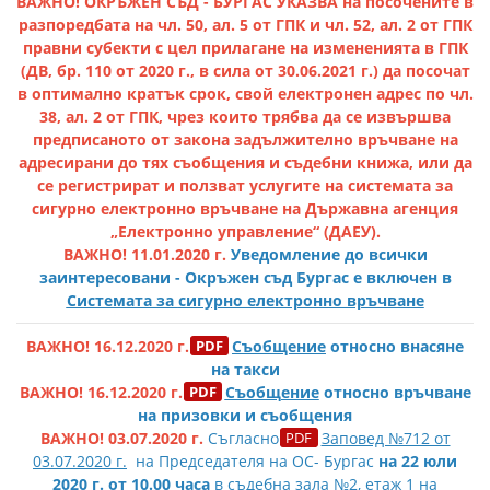
ВАЖНО! ОКРЪЖЕН СЪД - БУРГАС УКАЗВА на посочените в
разпоредбата на чл. 50, ал. 5 от ГПК и чл. 52, ал. 2 от ГПК
правни субекти с цел прилагане на измененията в ГПК
(ДВ, бр. 110 от 2020 г., в сила от 30.06.2021 г.) да посочат
в оптимално кратък срок, свой електронен адрес по чл.
38, ал. 2 от ГПК, чрез които трябва да се извършва
предписаното от закона задължително връчване на
адресирани до тях съобщения и съдебни книжа, или да
се регистрират и ползват услугите на системата за
сигурно електронно връчване на Държавна агенция
„Електронно управление“ (ДАЕУ).
ВАЖНО! 11.01.2020 г.
Уведомление до всички
заинтересовани - Окръжен съд Бургас е включен в
Системата за
сигурно електронно връчване
ВАЖНО! 16.12.2020 г.
Съобщение
относно внасяне
на такси
ВАЖНО! 16.12.2020 г.
Съобщение
относно връчване
на призовки и съобщения
ВАЖНО! 03.07.2020 г.
Съгласно
Заповед №712 от
03.07.2020 г.
на Председателя на ОС- Бургас
н
а 22 юли
2020 г. от 10.00
часа
в съдебна зала №2, етаж 1 на