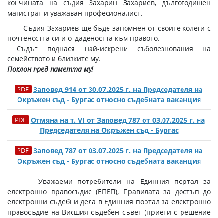
кончината на съдия Захарин Захариев, дългогодишен
магистрат и уважаван професионалист.
Съдия Захариев ще бъде запомнен от своите колеги с
почтеността си и отдадеността към правото.
Съдът поднася най-искрени съболезнования на
семейството и близките му.
Поклон пред паметта му!
Заповед 914 от 30.07.2025 г. на Председателя на
Окръжен съд - Бургас относно съдебната ваканция
Отмяна на т. VI от Заповед 787 от 03.07.2025 г. на
Председателя на Окръжен съд - Бургас
Заповед 787 от 03.07.2025 г. на Председателя на
Окръжен съд - Бургас относно съдебната ваканция
Уважаеми потребители на Единния портал за
електронно правосъдие (ЕПЕП), Правилата за достъп до
електронни съдебни дела в Единния портал за електронно
правосъдие на Висшия съдебен съвет (приети с решение